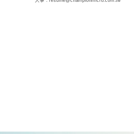
人事：resume@championmicro.com.tw