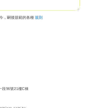
現今，嗣後規範的各種
規則
一段96號21樓C棟